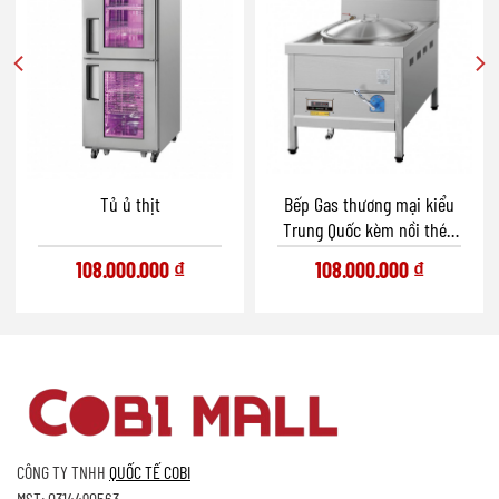
Tủ ủ thịt
Bếp Gas thương mại kiểu
Trung Quốc kèm nồi thép
không gỉ
108.000.000
₫
108.000.000
₫
CÔNG TY TNHH
QUỐC TẾ COBI
MST: 0314490563