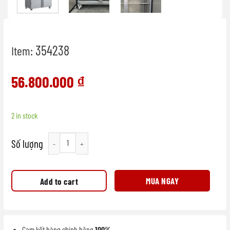
354238
Item:
56.800.000
₫
2 in stock
Tủ đông lạnh liên hợp dùng trong nhà hàng quantity
MUA NGAY
Add to cart
Cam kết hàng chính hãng
100%