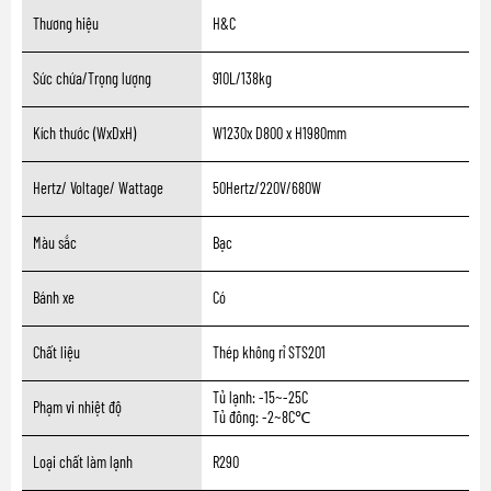
Thương hiệu
H&C
Sức chứa/Trọng lượng
910L/138kg
Kích thước (WxDxH)
W1230x D800 x H1980mm
Hertz/ Voltage/ Wattage
50Hertz/220V/680W
Màu sắc
Bạc
Bánh xe
Có
Chất liệu
Thép không rỉ STS201
Tủ lạnh: -15~-25C
Phạm vi nhiệt độ
Tủ đông: -2~8C℃
Loại chất làm lạnh
R290