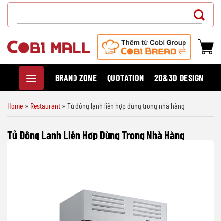
Chuyển
Search
đến
for:
nội
dung
BRAND ZONE
QUOTATION
2D&3D DESIGN
Home
»
Restaurant
»
Tủ đông lạnh liên hợp dùng trong nhà hàng
Tủ Đông Lạnh Liên Hợp Dùng Trong Nhà Hàng