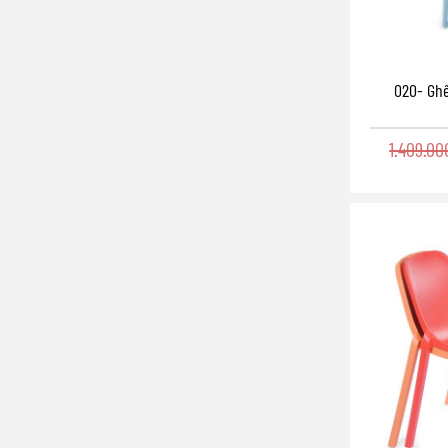
020- Gh
1.409.0