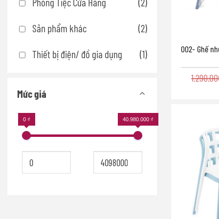
Phòng Tiệc Cửa Hàng
(2)
Sản phẩm khác
(2)
002- Ghế nh
Thiết bị điện/ đồ gia dụng
(1)
1.290.0
Mức giá
0 ₫
40.980.000 ₫