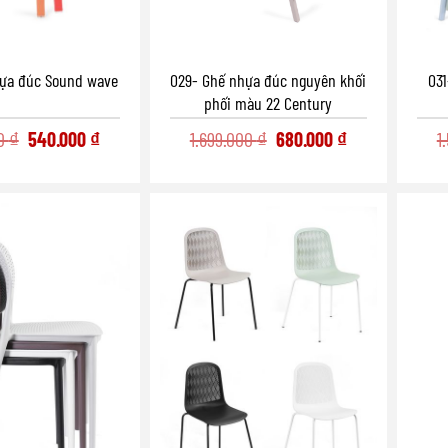
029- Ghế nhựa đúc nguyên khối
ựa đúc Sound wave
03
phối màu 22 Century
Original
Current
Original
Current
1.699.000
₫
680.000
₫
00
₫
540.000
₫
1
price
price
price
price
was:
is:
was:
is:
1.699.000 ₫.
680.000 ₫.
1.349.000 ₫.
540.000 ₫.