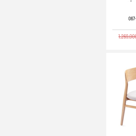
067
1.269.0