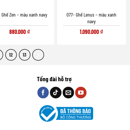
 Ghế Zen – màu xanh navy
077- Ghế Lenus – màu xanh
navy
880.000
₫
1.090.000
₫
12
13
Tổng đài hỗ trợ