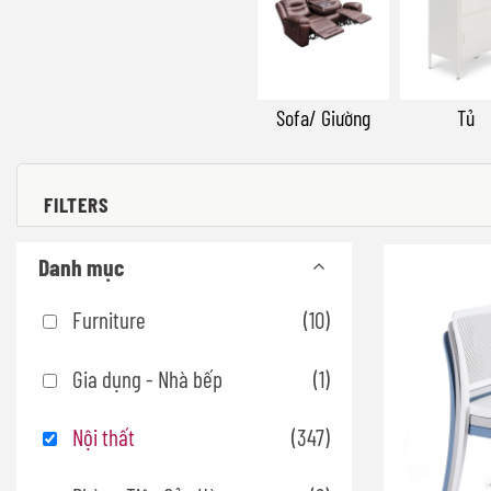
Sofa/ Giường
Tủ
FILTERS
Danh mục
Furniture
(10)
Gia dụng - Nhà bếp
(1)
Nội thất
(347)