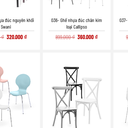
037-
ựa đúc nguyên khối
036- Ghế nhựa đúc chân kim
Swani
loại Callipso
Original
Current
Original
Current
0
₫
320.000
₫
899.000
₫
360.000
₫
price
price
price
price
was:
is:
was:
is:
799.000 ₫.
320.000 ₫.
899.000 ₫.
360.000 ₫.