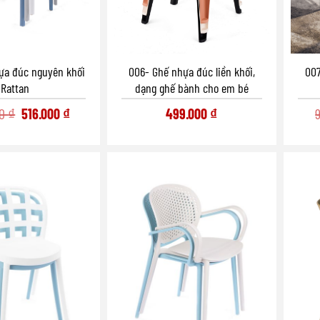
006- Ghế nhựa đúc liền khối,
ựa đúc nguyên khối
007
dạng ghế bành cho em bé
Rattan
Original
Current
499.000
₫
00
₫
516.000
₫
price
price
was:
is:
1.290.000 ₫.
516.000 ₫.