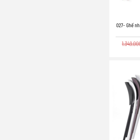
027- Ghế nh
1.349.0