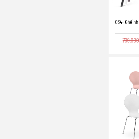
034- Ghế nh
799.00