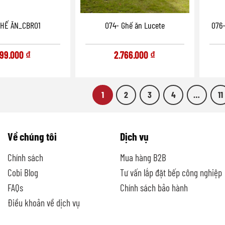
GHẾ ĂN_CBR01
074- Ghế ăn Lucete
076-
599.000
₫
2.766.000
₫
1
2
3
4
…
11
Về chúng tôi
Dịch vụ
Chính sách
Mua hàng B2B
Cobi Blog
Tư vấn lắp đặt bếp công nghiệp
FAQs
Chính sách bảo hành
Điều khoản về dịch vụ