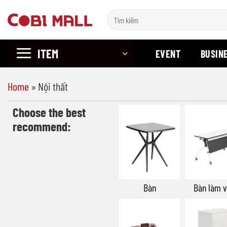
Chuyển
Search
đến
for:
nội
ITEM
dung
EVENT
BUSIN
Home
»
Nội thất
Choose the best
recommend:
Bàn
Bàn làm v