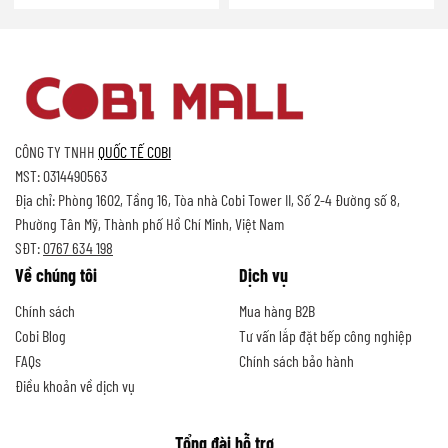
CÔNG TY TNHH
QUỐC TẾ COBI
MST: 0314490563
Địa chỉ: Phòng 1602, Tầng 16, Tòa nhà Cobi Tower II, Số 2-4 Đường số 8,
Phường Tân Mỹ, Thành phố Hồ Chí Minh, Việt Nam
SĐT:
0767 634 198
Về chúng tôi
Dịch vụ
Chính sách
Mua hàng B2B
Cobi Blog
Tư vấn lắp đặt bếp công nghiệp
FAQs
Chính sách bảo hành
Điều khoản về dịch vụ
Tổng đài hỗ trợ