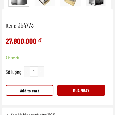
354773
Item:
27.800.000
₫
7 in stock
Tủ Trưng bày giữ nóng thức ăn_Model HD-8TG quantity
MUA NGAY
Add to cart
Cam kết hàng chính hãng
100%