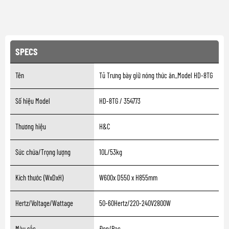
SPECS
Tên
Tủ Trưng bày giữ nóng thức ăn_Model HD-8TG
Số hiệu Model
HD-8TG / 354773
Thương hiệu
H&C
Sức chứa/Trọng lượng
10L/53kg
Kích thước (WxDxH)
W600x D550 x H855mm
Hertz/Voltage/Wattage
50-60Hertz/220-240V2800W
Màu sắc
Đen/Bạc