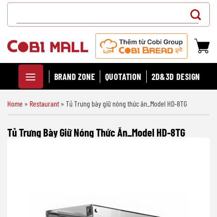
Chuyển
Search
đến
for:
nội
dung
BRAND ZONE
QUOTATION
2D&3D DESIGN
Home
»
Restaurant
»
Tủ Trưng bày giữ nóng thức ăn_Model HD-8TG
Tủ Trưng Bày Giữ Nóng Thức Ăn_Model HD-8TG