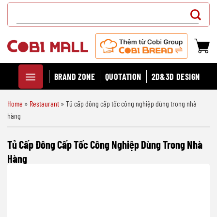
Chuyển
Search
đến
for:
nội
dung
BRAND ZONE
QUOTATION
2D&3D DESIGN
Home
»
Restaurant
»
Tủ cấp đông cấp tốc công nghiệp dùng trong nhà
hàng
Tủ Cấp Đông Cấp Tốc Công Nghiệp Dùng Trong Nhà
Hàng