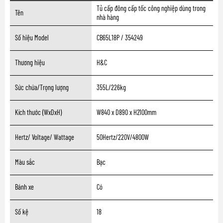
Tủ cấp đông cấp tốc công nghiệp dùng trong
Tên
nhà hàng
Số hiệu Model
CB65L18P / 354249
Thương hiệu
H&C
Sức chứa/Trọng lượng
355L/226kg
Kích thước (WxDxH)
W840 x D890 x H2100mm
Hertz/ Voltage/ Wattage
50Hertz/220V/4800W
Màu sắc
Bạc
Bánh xe
Có
Số kệ
18