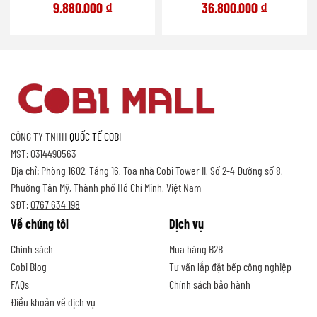
9.880.000
₫
36.800.000
₫
CÔNG TY TNHH
QUỐC TẾ COBI
MST: 0314490563
Địa chỉ: Phòng 1602, Tầng 16, Tòa nhà Cobi Tower II, Số 2-4 Đường số 8,
Phường Tân Mỹ, Thành phố Hồ Chí Minh, Việt Nam
SĐT:
0767 634 198
Về chúng tôi
Dịch vụ
Chính sách
Mua hàng B2B
Cobi Blog
Tư vấn lắp đặt bếp công nghiệp
FAQs
Chính sách bảo hành
Điều khoản về dịch vụ