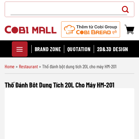
Chuyển
Search
đến
for:
nội
dung
BRAND ZONE
QUOTATION
2D&3D DESIGN
Home
»
Restaurant
»
Thố đánh bột dung tích 20L cho máy HM-201
Thố Đánh Bột Dung Tích 20L Cho Máy HM-201