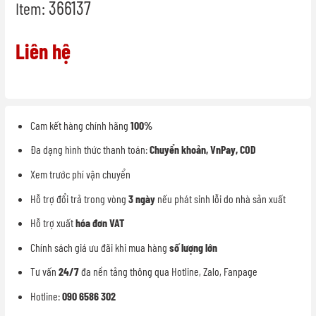
366137
Item:
Liên hệ
Cam kết hàng chính hãng
100%
Đa dạng hình thức thanh toán:
Chuyển khoản, VnPay, COD
Xem trước phí vận chuyển
Hỗ trợ đổi trả trong vòng
3 ngày
nếu phát sinh lỗi do nhà sản xuất
Hỗ trợ xuất
hóa đơn VAT
Chính sách giá ưu đãi khi mua hàng
số lượng lớn
Tư vấn
24/7
đa nền tảng thông qua Hotline, Zalo, Fanpage
Hotline:
090 6586 302