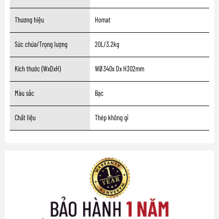
Thương hiệu
Homat
Sức chứa/Trọng lượng
20L/3.2kg
Kích thước (WxDxH)
WØ340x Dx H302mm
Màu sắc
Bạc
Chất liệu
Thép không gỉ