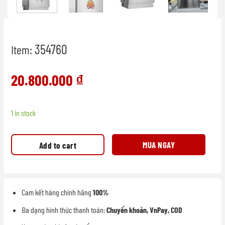
354760
Item:
20.800.000
₫
1 in stock
MUA NGAY
Add to cart
Cam kết hàng chính hãng
100%
Đa dạng hình thức thanh toán:
Chuyển khoản, VnPay, COD