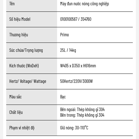
Tên
Máy đun nước nóng công nghiệp
Số hiệu Model
0100100567 / 354760
Thương hiệu
Primo
Sức chứa/Trọng lượng
25L / 14kg
Kích thước (WxDxH)
W405 x D350 x H616mm
Hertz/ Voltage/ Wattage
50Hertz/220V/3000W
Màu sắc
Bạc
Bên ngoài: Thép không gỉ 304
Chất liệu
Bên trong: Thép không gỉ 304
Phạm vi nhiệt độ
Giữ nóng: 30-110°C