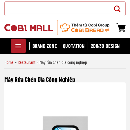
Chuyển
Search
đến
for:
nội
dung
BRAND ZONE
QUOTATION
2D&3D DESIGN
Home
»
Restaurant
»
Máy rửa chén đĩa công nghiệp
Máy Rửa Chén Đĩa Công Nghiệp