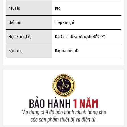
Màu sắc
Bạc
Chất liệu
Thép không rỉ
Phạm vi nhiệt độ
Rửa 85°C ±10%/ Rửa sạch: 80°C ±2%
Đặc trưng
Máy rửa chén, đĩa