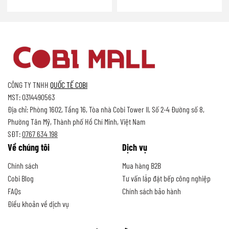
CÔNG TY TNHH
QUỐC TẾ COBI
MST: 0314490563
Địa chỉ: Phòng 1602, Tầng 16, Tòa nhà Cobi Tower II, Số 2-4 Đường số 8,
Phường Tân Mỹ, Thành phố Hồ Chí Minh, Việt Nam
SĐT:
0767 634 198
Về chúng tôi
Dịch vụ
Chính sách
Mua hàng B2B
Cobi Blog
Tư vấn lắp đặt bếp công nghiệp
FAQs
Chính sách bảo hành
Điều khoản về dịch vụ