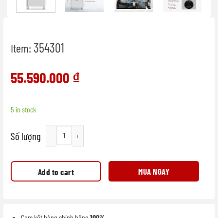
354301
Item:
55.590.000
₫
5 in stock
Máy rửa chén đĩa công nghiệp quantity
MUA NGAY
Add to cart
Cam kết hàng chính hãng
100%