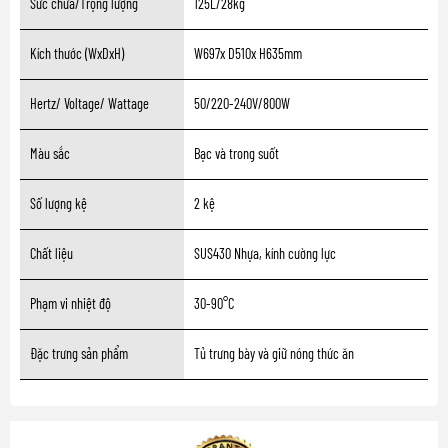
Sức chứa/Trọng lượng
125L/28kg
Kích thước (WxDxH)
W697x D510x H635mm
Hertz/ Voltage/ Wattage
50/220-240V/800W
Màu sắc
Bạc và trong suốt
Số lượng kệ
2 kệ
Chất liệu
SUS430 Nhựa, kính cường lực
Phạm vi nhiệt độ
30-90°C
Đặc trưng sản phẩm
Tủ trưng bày và giữ nóng thức ăn