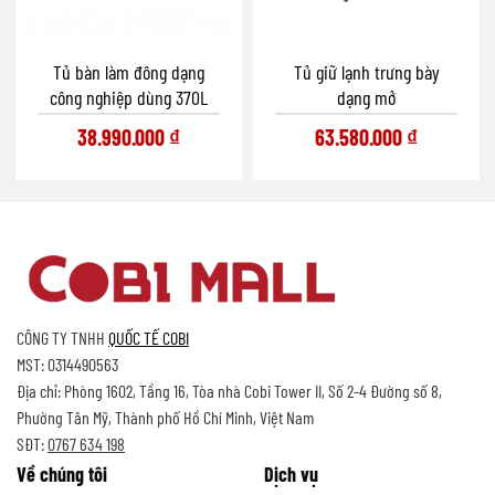
Tủ bàn làm đông dạng
Tủ giữ lạnh trưng bày
công nghiệp dùng 370L
dạng mở
38.990.000
₫
63.580.000
₫
CÔNG TY TNHH
QUỐC TẾ COBI
MST: 0314490563
Địa chỉ: Phòng 1602, Tầng 16, Tòa nhà Cobi Tower II, Số 2-4 Đường số 8,
Phường Tân Mỹ, Thành phố Hồ Chí Minh, Việt Nam
SĐT:
0767 634 198
Về chúng tôi
Dịch vụ