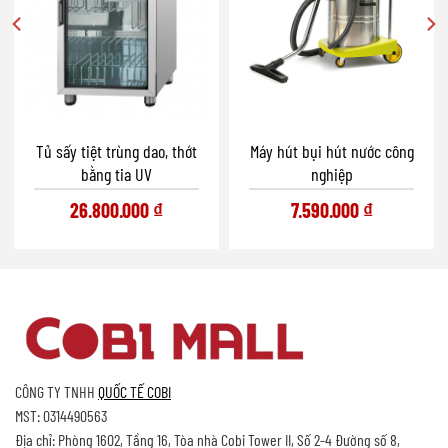
Máy hút bụi hút nước công
Tủ sấy tiệt trùng dao, thớt
nghiệp
bằng tia UV
7.590.000
₫
26.800.000
₫
CÔNG TY TNHH
QUỐC TẾ COBI
MST: 0314490563
Địa chỉ: Phòng 1602, Tầng 16, Tòa nhà Cobi Tower II, Số 2-4 Đường số 8,