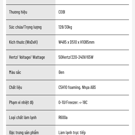
Thương hiệu
COBI
Sức chứa/Trọng lượng
128/30kg
Kích thước (WxDxH)
W485 x D510 x H1085mm
Hertz/ Voltage/ Wattage
50Hertz/220-240V/65W
Màu sắc
Đen
Chất liệu
C5H10 foaming, Nhựa ABS
Phạm vi nhiệt độ
0-10/Freezer: <-18C
Loại chất làm lạnh
R600a
Đặc trưng sản phẩm
Làm lạnh trực tiếp