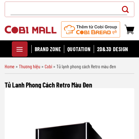
Chuyển
Search
đến
for:
nội
dung
BRAND ZONE
QUOTATION
2D&3D DESIGN
Home
»
Thương hiệu
»
Cobi
»
Tủ lạnh phong cách Retro màu đen
Tủ Lạnh Phong Cách Retro Màu Đen