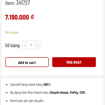
341727
Item:
7.190.000
₫
16 in stock
Tủ lạnh phong cách Retro màu đen quantity
MUA NGAY
Add to cart
Cam kết hàng chính hãng
100%
Đa dạng hình thức thanh toán:
Chuyển khoản, VnPay, COD
Xem trước phí vận chuyển