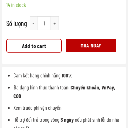
14 in stock
Tủ cấp đông thực phẩm cấp tốc 18 khay quantity
MUA NGAY
Add to cart
Cam kết hàng chính hãng
100%
Đa dạng hình thức thanh toán:
Chuyển khoản, VnPay,
COD
Xem trước phí vận chuyển
Hỗ trợ đổi trả trong vòng
3 ngày
nếu phát sinh lỗi do nhà