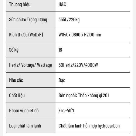
Thương hiệu
H&C
Sức chứa/Trọng lượng
355L/226kg
Kích thước (WxDxH)
W840x D890 x H2100mm
Số kệ
18
Hertz/ Voltage/ Wattage
50Hertz/220V/4000W
Màu sắc
Bạc
Chất liệu
Bên ngoài: Thép không gỉ 201
Phạm vi nhiệt độ
Fre.-40°C
Loại chất làm lạnh
Chất làm lạnh hỗn hợp hydrocarbon