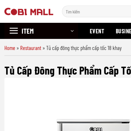
Chuyển
Search
đến
for:
nội
ITEM
dung
EVENT
BUSIN
Home
»
Restaurant
»
Tủ cấp đông thực phẩm cấp tốc 18 khay
Tủ Cấp Đông Thực Phẩm Cấp Tố