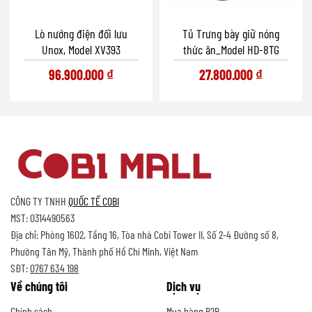
Lò nướng điện đối lưu
Tủ Trưng bày giữ nóng
Unox, Model XV393
thức ăn_Model HD-8TG
96.900.000
₫
27.800.000
₫
CÔNG TY TNHH
QUỐC TẾ COBI
MST: 0314490563
Địa chỉ: Phòng 1602, Tầng 16, Tòa nhà Cobi Tower II, Số 2-4 Đường số 8,
Phường Tân Mỹ, Thành phố Hồ Chí Minh, Việt Nam
SĐT:
0767 634 198
Về chúng tôi
Dịch vụ
Chính sách
Mua hàng B2B