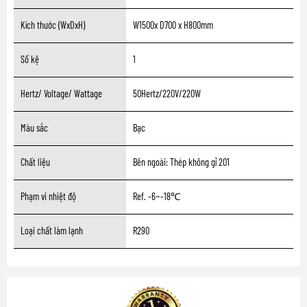
Kích thước (WxDxH)
W1500x D700 x H800mm
Số kệ
1
Hertz/ Voltage/ Wattage
50Hertz/220V/220W
Màu sắc
Bạc
Chất liệu
Bên ngoài: Thép không gỉ 201
Phạm vi nhiệt độ
Ref. -6~-18℃
Loại chất làm lạnh
R290