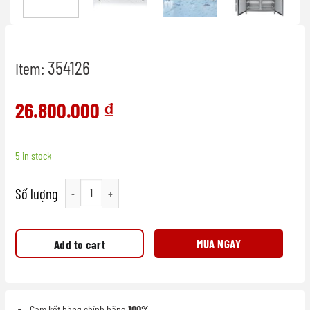
354126
Item:
26.800.000
₫
5 in stock
Tủ bàn đông dùng trong nhà hàng 375L quantity
MUA NGAY
Add to cart
Cam kết hàng chính hãng
100%