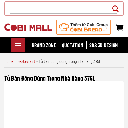
Chuyển
Search
đến
for:
nội
dung
BRAND ZONE
QUOTATION
2D&3D DESIGN
Home
»
Restaurant
»
Tủ bàn đông dùng trong nhà hàng 375L
Tủ Bàn Đông Dùng Trong Nhà Hàng 375L