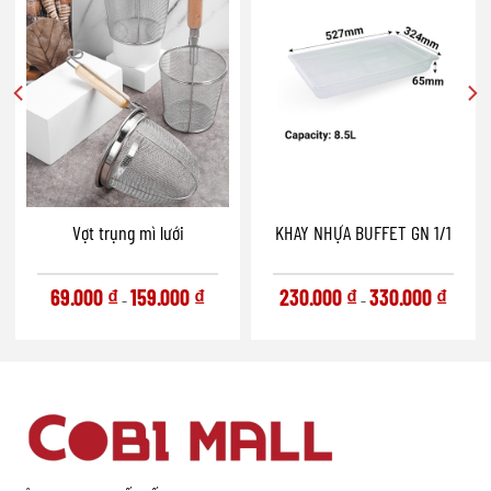
Vợt trụng mì lưới
KHAY NHỰA BUFFET GN 1/1
69.000
₫
159.000
₫
230.000
₫
330.000
₫
–
–