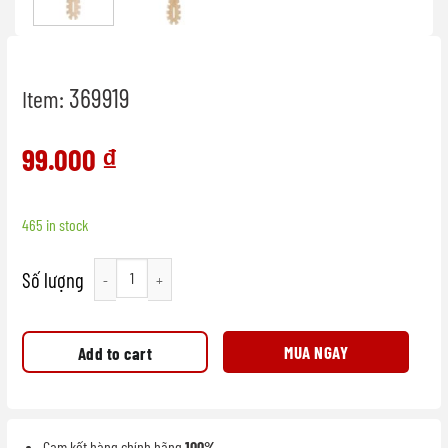
369919
Item:
99.000
₫
465 in stock
Thìa gỗ Spaghetti quantity
MUA NGAY
Add to cart
Cam kết hàng chính hãng
100%