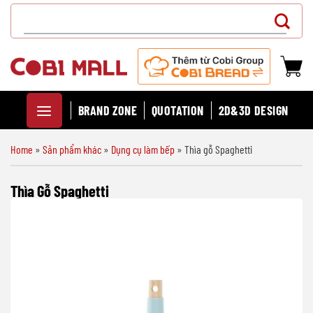
Chuyển
Search
đến
for:
nội
dung
BRAND ZONE
QUOTATION
2D&3D DESIGN
Home
»
Sản phẩm khác
»
Dụng cụ làm bếp
»
Thìa gỗ Spaghetti
Thìa Gỗ Spaghetti