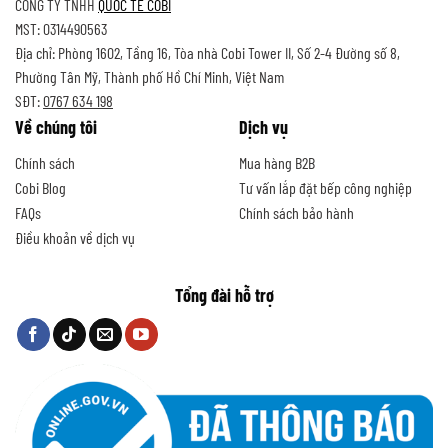
CÔNG TY TNHH
QUỐC TẾ COBI
MST: 0314490563
Địa chỉ: Phòng 1602, Tầng 16, Tòa nhà Cobi Tower II, Số 2-4 Đường số 8,
Phường Tân Mỹ, Thành phố Hồ Chí Minh, Việt Nam
SĐT:
0767 634 198
Về chúng tôi
Dịch vụ
Chính sách
Mua hàng B2B
Cobi Blog
Tư vấn lắp đặt bếp công nghiệp
FAQs
Chính sách bảo hành
Điều khoản về dịch vụ
Tổng đài hỗ trợ