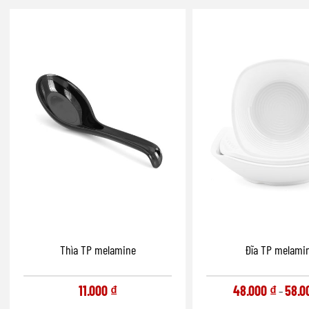
Thìa TP melamine
Đĩa TP melami
11.000
₫
48.000
₫
58.0
–