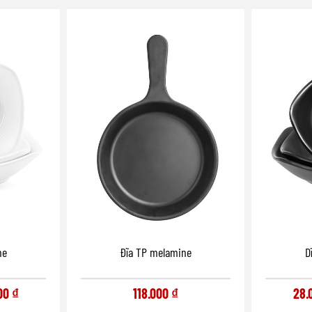
ne
Đĩa TP melamine
D
00
₫
118.000
₫
28.