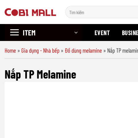
Chuyển
Search
đến
for:
nội
ITEM
dung
EVENT
BUSIN
Home
»
Gia dụng - Nhà bếp
»
Đồ dùng melamine
»
Nắp TP melami
Nắp TP Melamine