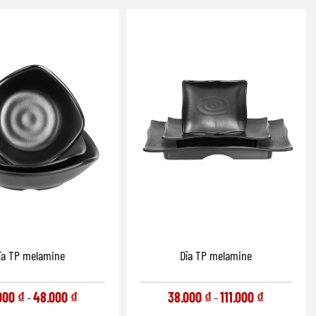
ĩa TP melamine
Dĩa TP melamine
000
₫
48.000
₫
38.000
₫
111.000
₫
–
–