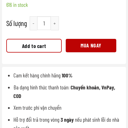
616 in stock
Nắp TP melamine quantity
MUA NGAY
Add to cart
Cam kết hàng chính hãng
100%
Đa dạng hình thức thanh toán:
Chuyển khoản, VnPay,
COD
Xem trước phí vận chuyển
Hỗ trợ đổi trả trong vòng
3 ngày
nếu phát sinh lỗi do nhà