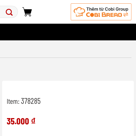
378285
Item:
35.000
₫