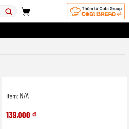
N/A
Item:
139.000
₫