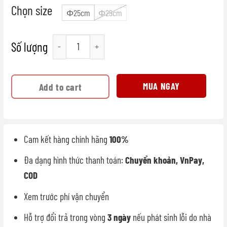
Chọn size
Φ25cm
Φ29cm
Nắp lưới inox chống văng dầu mỡ có tay cầm quantity
MUA NGAY
Add to cart
Cam kết hàng chính hãng
100%
Đa dạng hình thức thanh toán:
Chuyển khoản, VnPay,
COD
Xem trước phí vận chuyển
Hỗ trợ đổi trả trong vòng
3 ngày
nếu phát sinh lỗi do nhà