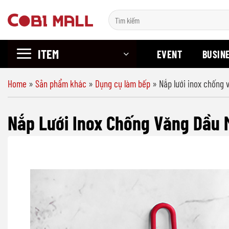
Chuyển
Search
đến
for:
nội
ITEM
dung
EVENT
BUSIN
Home
»
Sản phẩm khác
»
Dụng cụ làm bếp
»
Nắp lưới inox chống
Nắp Lưới Inox Chống Văng Dầu 