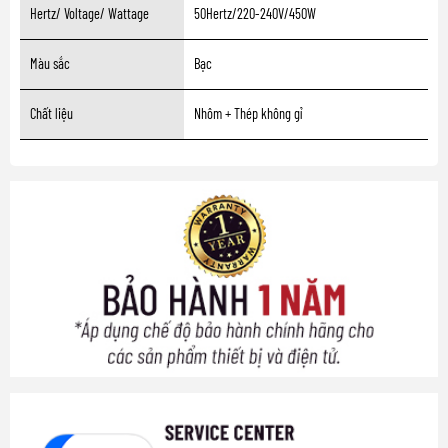
Hertz/ Voltage/ Wattage
50Hertz/220-240V/450W
Màu sắc
Bạc
Chất liệu
Nhôm + Thép không gỉ