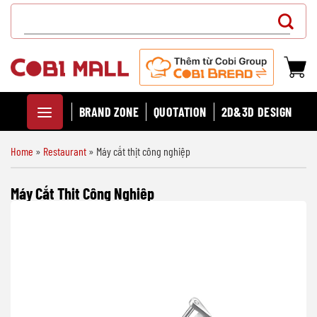
Chuyển
Search
đến
for:
nội
dung
BRAND ZONE
QUOTATION
2D&3D DESIGN
Home
»
Restaurant
»
Máy cắt thịt công nghiệp
Máy Cắt Thịt Công Nghiệp