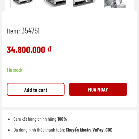
354751
Item:
34.800.000
₫
1 in stock
MUA NGAY
Add to cart
Cam kết hàng chính hãng
100%
Đa dạng hình thức thanh toán:
Chuyển khoản, VnPay, COD