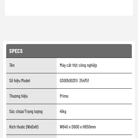
SPECS
Tên
Máy cắt thịt công nghiệp
Số hiệu Model
0300500311/ 354751
Thương hiệu
Primo
Sức chứa/Trọng lượng
41kg
Kích thước (WxDxH)
W640 x D600 x H650mm