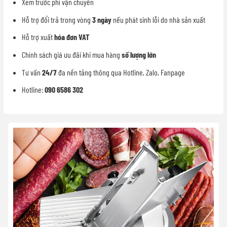
Xem trước phí vận chuyển
Hỗ trợ đổi trả trong vòng
3 ngày
nếu phát sinh lỗi do nhà sản xuất
Hỗ trợ xuất
hóa đơn VAT
Chính sách giá ưu đãi khi mua hàng
số lượng lớn
Tư vấn
24/7
đa nền tảng thông qua Hotline, Zalo, Fanpage
Hotline:
090 6586 302