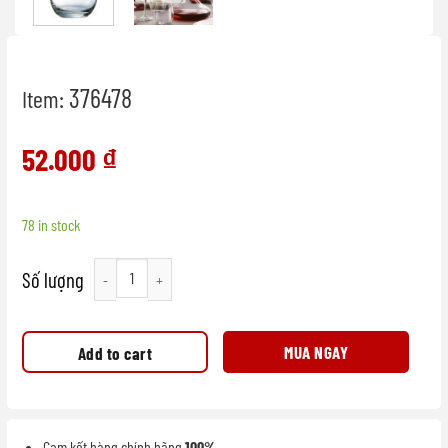
376478
Item:
52.000
₫
78 in stock
Ly Thấp TT Luminarc Mineral 320ml quantity
MUA NGAY
Add to cart
Cam kết hàng chính hãng
100%