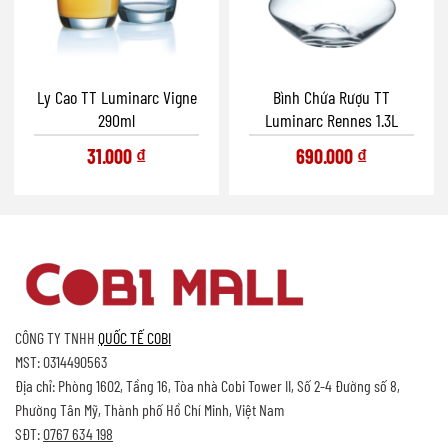
Ly Cao TT Luminarc Vigne
Bình Chứa Rượu TT
290ml
Luminarc Rennes 1.3L
31.000
₫
690.000
₫
CÔNG TY TNHH
QUỐC TẾ COBI
MST: 0314490563
Địa chỉ: Phòng 1602, Tầng 16, Tòa nhà Cobi Tower II, Số 2-4 Đường số 8,
Phường Tân Mỹ, Thành phố Hồ Chí Minh, Việt Nam
SĐT:
0767 634 198