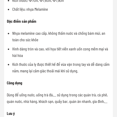
Kích thước: Φ7cm, Φ7.6cm, Φ7.9cm
Chất liệu: nhựa Melamine
Đặc điểm sản phẩm
Nhựa melamine cao cấp, không thấm nước và chống bám mùi, an
toàn cho sức khỏe
Hình dáng tròn và cao, với họa tiết viền xanh uốn cong mềm mại và
hài hòa
Kích thước của ly được thiết kế để vừa vặn trong tay và dễ dàng cầm
nắm, mang lại cảm giác thoải mái khi sử dụng.
Công dụng
Dùng để uống nước, uống trà đá,… sử dụng trong các quán trà, cà phê,
quán nước, nhà hàng, khách sạn, quầy bar, quán ăn nhanh, gia đình,…
Lưu ý