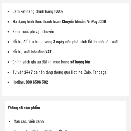
Cam kết hàng chính hãng
100%
Đa dạng hình thức thanh toán:
Chuyển khoản, VnPay, COD
Xem trước phí vận chuyển
Hỗ trợ đổi trả trong vòng
3 ngày
nếu phát sinh lỗi do nhà sản xuất
Hỗ trợ xuất
hóa đơn VAT
Chính sách giá ưu đãi khi mua hàng
số lượng lớn
Tư vấn
24/7
đa nền tảng thông qua Hotline, Zalo, Fanpage
Hotline:
090 6586 302
Thông số sản phẩm
Màu sắc: viền xanh