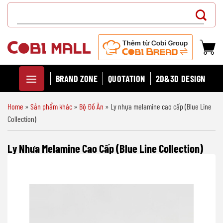
Chuyển
Search
đến
for:
nội
dung
BRAND ZONE
QUOTATION
2D&3D DESIGN
Home
»
Sản phẩm khác
»
Bộ Đồ Ăn
»
Ly nhựa melamine cao cấp (Blue Line
Collection)
Ly Nhựa Melamine Cao Cấp (Blue Line Collection)