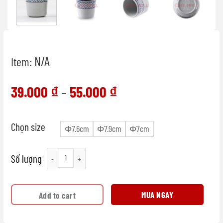
N/A
Item:
39.000
₫
55.000
₫
–
Chọn size
Φ7.6cm
Φ7.9cm
Φ7cm
Ly nhựa melamine cao cấp (Blue Line Collection) quantity
MUA NGAY
Add to cart