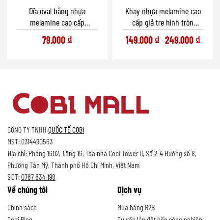
Dĩa oval bằng nhựa
Khay nhựa melamine cao
melamine cao cấp
cấp giả tre hình tròn
(Shinning Blue Collection)
phong cách Nhật Bản
79.000
₫
149.000
₫
249.000
₫
–
CÔNG TY TNHH
QUỐC TẾ COBI
MST: 0314490563
Địa chỉ: Phòng 1602, Tầng 16, Tòa nhà Cobi Tower II, Số 2-4 Đường số 8,
Phường Tân Mỹ, Thành phố Hồ Chí Minh, Việt Nam
SĐT:
0767 634 198
Về chúng tôi
Dịch vụ
Chính sách
Mua hàng B2B
Cobi Blog
Tư vấn lắp đặt bếp công nghiệp