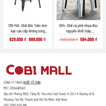
139-140- Ghế đôn Tolix kim
004- Ghế cà phê nhựa đúc
loại cao cấp không lưng
nguyên khối Italy
tựa
Pagliuzza
Original
Current
828.000
₫
988.000
₫
1.409.000
₫
564.000
₫
–
price
price
was:
is:
1.409.000 ₫.
564.000
CÔNG TY TNHH
QUỐC TẾ COBI
MST: 0314490563
Địa chỉ: Phòng 1602, Tầng 16, Tòa nhà Cobi Tower II, Số 2-4 Đường số 8,
Phường Tân Mỹ, Thành phố Hồ Chí Minh, Việt Nam
SĐT:
0767 634 198