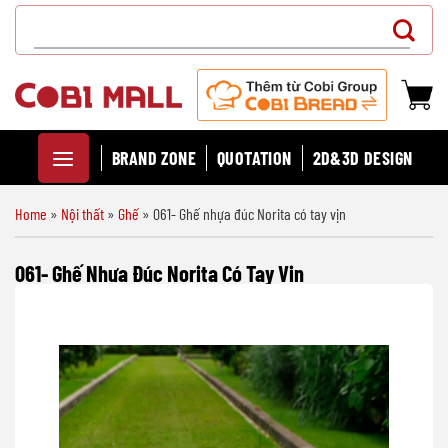
Chuyển
Search
đến
for:
nội
dung
BRAND ZONE
QUOTATION
2D&3D DESIGN
Home
»
Nội thất
»
Ghế
»
061- Ghế nhựa đúc Norita có tay vịn
061- Ghế Nhựa Đúc Norita Có Tay Vịn