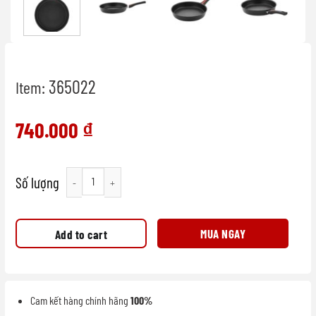
365022
Item:
740.000
₫
Chảo Next Style A tay cầm GOTHIC không nắp hàng quantity
MUA NGAY
Add to cart
Cam kết hàng chính hãng
100%