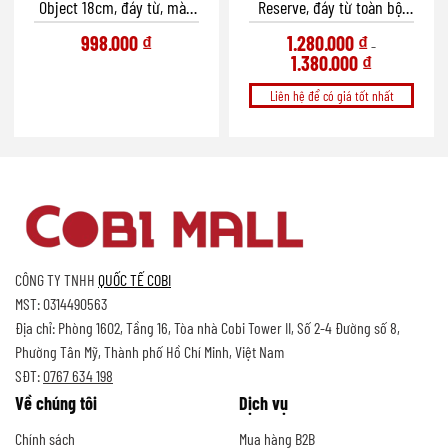
Object 18cm, đáy từ, màu
Reserve, đáy từ toàn bộ,
hồng đào
màu xanh
998.000
₫
1.280.000
₫
–
1.380.000
₫
Liên hệ để có giá tốt nhất
CÔNG TY TNHH
QUỐC TẾ COBI
MST: 0314490563
Địa chỉ: Phòng 1602, Tầng 16, Tòa nhà Cobi Tower II, Số 2-4 Đường số 8,
Phường Tân Mỹ, Thành phố Hồ Chí Minh, Việt Nam
SĐT:
0767 634 198
Về chúng tôi
Dịch vụ
Chính sách
Mua hàng B2B