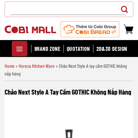
Chuyển
Search
đến
for:
nội
dung
BRAND ZONE
QUOTATION
2D&3D DESIGN
Home
»
Horeca Kitchen Ware
»
Chảo Next Style A tay cầm GOTHIC không
nắp hàng
Chảo Next Style A Tay Cầm GOTHIC Không Nắp Hàng