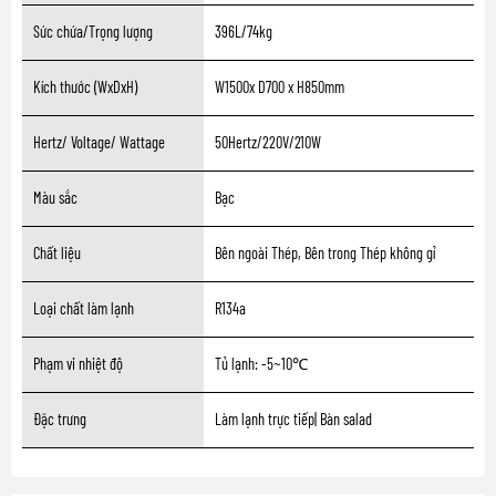
Sức chứa/Trọng lượng
396L/74kg
Kích thước (WxDxH)
W1500x D700 x H850mm
Hertz/ Voltage/ Wattage
50Hertz/220V/210W
Màu sắc
Bạc
Chất liệu
Bên ngoài Thép, Bên trong Thép không gỉ
Loại chất làm lạnh
R134a
Phạm vi nhiệt độ
Tủ lạnh: -5~10℃
Đặc trưng
Làm lạnh trực tiếp| Bàn salad