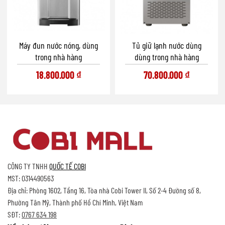
Máy đun nước nóng, dùng
Tủ giữ lạnh nước dùng
trong nhà hàng
dùng trong nhà hàng
18.800.000
₫
70.800.000
₫
CÔNG TY TNHH
QUỐC TẾ COBI
MST: 0314490563
Địa chỉ: Phòng 1602, Tầng 16, Tòa nhà Cobi Tower II, Số 2-4 Đường số 8,
Phường Tân Mỹ, Thành phố Hồ Chí Minh, Việt Nam
SĐT:
0767 634 198