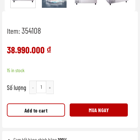
354108
Item:
38.990.000
₫
15 in stock
Bàn salad dùng trong nhà hàng quantity
MUA NGAY
Add to cart
Cam kết hàng chính hãng
100%