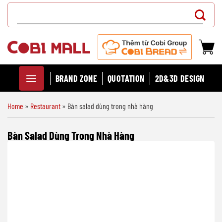
Chuyển
Search
đến
for:
nội
dung
BRAND ZONE
QUOTATION
2D&3D DESIGN
Home
»
Restaurant
»
Bàn salad dùng trong nhà hàng
Bàn Salad Dùng Trong Nhà Hàng