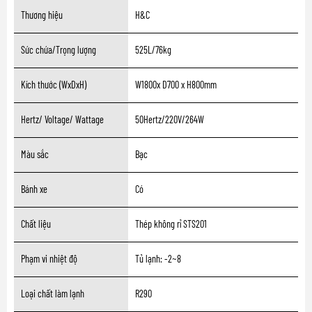
Thương hiệu
H&C
Sức chứa/Trọng lượng
525L/76kg
Kích thước (WxDxH)
W1800x D700 x H800mm
Hertz/ Voltage/ Wattage
50Hertz/220V/264W
Màu sắc
Bạc
Bánh xe
Có
Chất liệu
Thép không rỉ STS201
Phạm vi nhiệt độ
Tủ lạnh: -2~8
Loại chất làm lạnh
R290