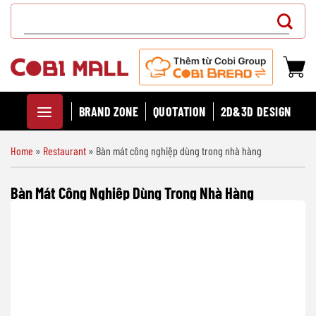
Chuyển
Search
đến
for:
nội
dung
BRAND ZONE
QUOTATION
2D&3D DESIGN
Home
»
Restaurant
»
Bàn mát công nghiệp dùng trong nhà hàng
Bàn Mát Công Nghiệp Dùng Trong Nhà Hàng