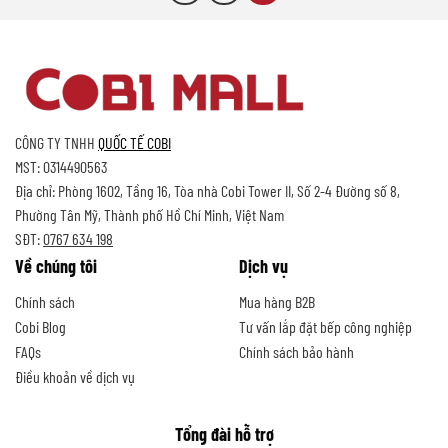
CÔNG TY TNHH
QUỐC TẾ COBI
MST: 0314490563
Địa chỉ: Phòng 1602, Tầng 16, Tòa nhà Cobi Tower II, Số 2-4 Đường số 8,
Phường Tân Mỹ, Thành phố Hồ Chí Minh, Việt Nam
SĐT:
0767 634 198
Về chúng tôi
Dịch vụ
Chính sách
Mua hàng B2B
Cobi Blog
Tư vấn lắp đặt bếp công nghiệp
FAQs
Chính sách bảo hành
Điều khoản về dịch vụ
Tổng đài hỗ trợ