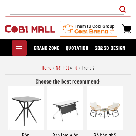
Chuyển
Search
đến
for:
nội
dung
BRAND ZONE
QUOTATION
2D&3D DESIGN
Home
»
Nội thất
»
Tủ
»
Trang 2
Choose the best recommend:
Bàn
Bàn làm việc
Bộ bàn ghế