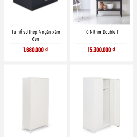
Tủ hồ sơ thép 4 ngăn xám
Tủ Nithor Double T
đen
1.680.000
₫
15.300.000
₫