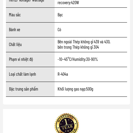
recovery:420W
Màu sắc
Bạc
Bánh xe
Có
Bên ngoài Thép không gỉ 439 và 430,
Chất liệu
bên trong Thép không gỉ 304
Phạm vi nhiệt độ
-10~45°C/Humidity:30-90%
Loại chất làm lạnh
R-404a
Đặc trưng sản phẩm
Khối lượng gas nạp:500g