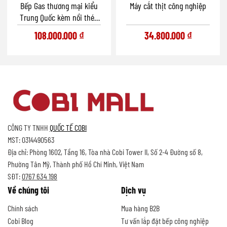
Bếp Gas thương mại kiểu
Máy cắt thịt công nghiệp
Trung Quốc kèm nồi thép
không gỉ
108.000.000
₫
34.800.000
₫
CÔNG TY TNHH
QUỐC TẾ COBI
MST: 0314490563
Địa chỉ: Phòng 1602, Tầng 16, Tòa nhà Cobi Tower II, Số 2-4 Đường số 8,
Phường Tân Mỹ, Thành phố Hồ Chí Minh, Việt Nam
SĐT:
0767 634 198
Về chúng tôi
Dịch vụ
Chính sách
Mua hàng B2B
Cobi Blog
Tư vấn lắp đặt bếp công nghiệp