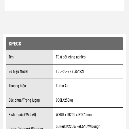
SPECS
Tên
Tủ ủ bột công nghiệp
Số hiệu Model
TDC-36-2R / 354221
Thương hiệu
Turbo Air
Sức chứa/Trọng lượng
800L/250kg
Kích thước (WxDxH)
W800 x D1230 x H1970mm
50Hertz/220V/Ref:540W/Dough
Hertz/ Voltage/ Wattage