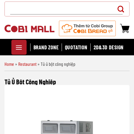
Chuyển
Search
đến
for:
nội
dung
BRAND ZONE
QUOTATION
2D&3D DESIGN
Home
»
Restaurant
»
Tủ ủ bột công nghiệp
Tủ Ủ Bột Công Nghiệp