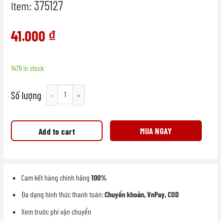
375127
Item:
41.000
₫
1479 in stock
Tấm lót bàn ăn 375127 quantity
MUA NGAY
Add to cart
Cam kết hàng chính hãng
100%
Đa dạng hình thức thanh toán:
Chuyển khoản, VnPay, COD
Xem trước phí vận chuyển