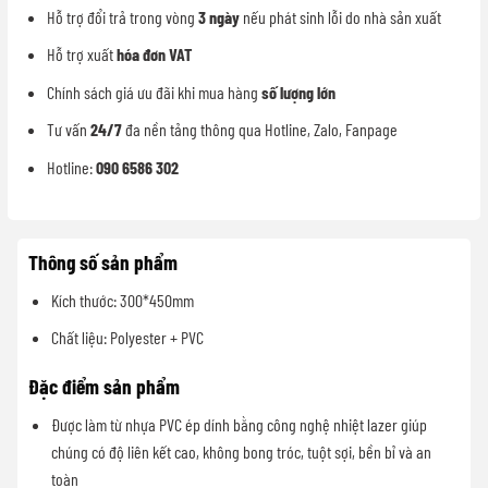
Hỗ trợ đổi trả trong vòng
3 ngày
nếu phát sinh lỗi do nhà sản xuất
Hỗ trợ xuất
hóa đơn VAT
Chính sách giá ưu đãi khi mua hàng
số lượng lớn
Tư vấn
24/7
đa nền tảng thông qua Hotline, Zalo, Fanpage
Hotline:
090 6586 302
Thông số sản phẩm
Kích thước: 300*450mm
Chất liệu: Polyester + PVC
Đặc điểm sản phẩm
Được làm từ nhựa PVC ép dính bằng công nghệ nhiệt lazer giúp
chúng có độ liên kết cao, không bong tróc, tuột sợi, bền bỉ và an
toàn