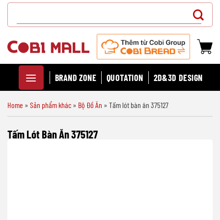
Chuyển
Search
đến
for:
nội
dung
BRAND ZONE
QUOTATION
2D&3D DESIGN
Home
»
Sản phẩm khác
»
Bộ Đồ Ăn
»
Tấm lót bàn ăn 375127
Tấm Lót Bàn Ăn 375127