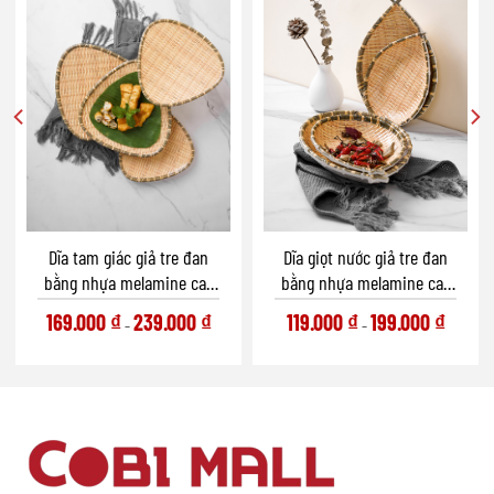
Dĩa tam giác giả tre đan
Dĩa giọt nước giả tre đan
bằng nhựa melamine cao
bằng nhựa melamine cao
cấp (Bamboo Collection)
cấp (Bamboo Collection)
169.000
₫
239.000
₫
119.000
₫
199.000
₫
–
–