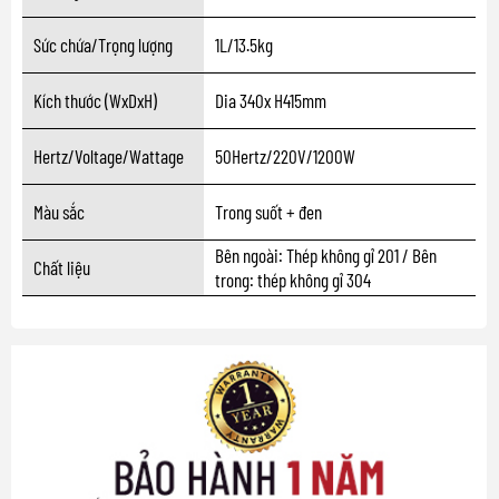
Sức chứa/Trọng lượng
1L/13.5kg
Kích thước (WxDxH)
Dia 340x H415mm
Hertz/Voltage/Wattage
50Hertz/220V/1200W
Màu sắc
Trong suốt + đen
Bên ngoài: Thép không gỉ 201 / Bên
Chất liệu
trong: thép không gỉ 304