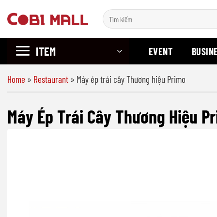
Chuyển
Search
đến
for:
nội
ITEM
dung
EVENT
BUSIN
Home
»
Restaurant
»
Máy ép trái cây Thương hiệu Primo
Máy Ép Trái Cây Thương Hiệu P