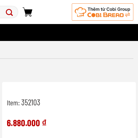
352103
Item:
6.880.000
₫