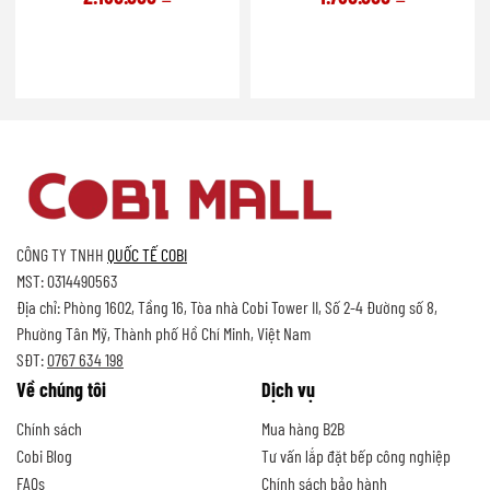
CÔNG TY TNHH
QUỐC TẾ COBI
MST: 0314490563
Địa chỉ: Phòng 1602, Tầng 16, Tòa nhà Cobi Tower II, Số 2-4 Đường số 8,
Phường Tân Mỹ, Thành phố Hồ Chí Minh, Việt Nam
SĐT:
0767 634 198
Về chúng tôi
Dịch vụ
Chính sách
Mua hàng B2B
Cobi Blog
Tư vấn lắp đặt bếp công nghiệp
FAQs
Chính sách bảo hành