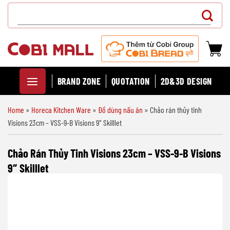
Chuyển
Search
đến
for:
nội
dung
BRAND ZONE
QUOTATION
2D&3D DESIGN
Home
»
Horeca Kitchen Ware
»
Đồ dùng nấu ăn
»
Chảo rán thủy tinh
Visions 23cm – VSS-9-B Visions 9″ Skilllet
Chảo Rán Thủy Tinh Visions 23cm – VSS-9-B Visions
9″ Skilllet