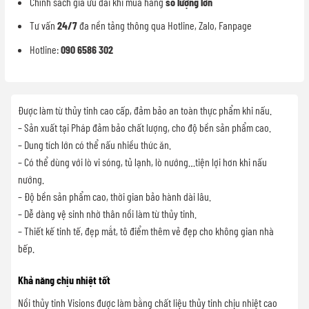
Chính sách giá ưu đãi khi mua hàng
số lượng lớn
Tư vấn
24/7
đa nền tảng thông qua Hotline, Zalo, Fanpage
Hotline:
090 6586 302
Được làm từ thủy tinh cao cấp, đảm bảo an toàn thực phẩm khi nấu.
– Sản xuất tại Pháp đảm bảo chất lượng, cho độ bền sản phẩm cao.
– Dung tích lớn có thể nấu nhiều thức ăn.
– Có thể dùng với lò vi sóng, tủ lạnh, lò nướng…tiện lợi hơn khi nấu
nướng.
– Độ bền sản phẩm cao, thời gian bảo hành dài lâu.
– Dễ dàng vệ sinh nhờ thân nồi làm từ thủy tinh.
– Thiết kế tinh tế, đẹp mắt, tô điểm thêm vẻ đẹp cho không gian nhà
bếp.
Khả năng chịu nhiệt tốt
Nồi thủy tinh Visions được làm bằng chất liệu thủy tinh chịu nhiệt cao