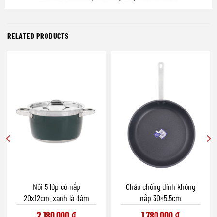
RELATED PRODUCTS
Nồi 5 lớp có nắp
Chảo chống dính không
20x12cm_xanh lá đậm
nắp 30×5.5cm
2.180.000
₫
1.780.000
₫