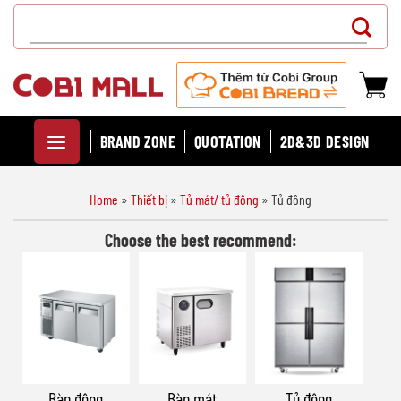
Chuyển
Search
đến
for:
nội
dung
BRAND ZONE
QUOTATION
2D&3D DESIGN
Home
»
Thiết bị
»
Tủ mát/ tủ đông
»
Tủ đông
Choose the best recommend:
Bàn đông
Bàn mát
Tủ đông