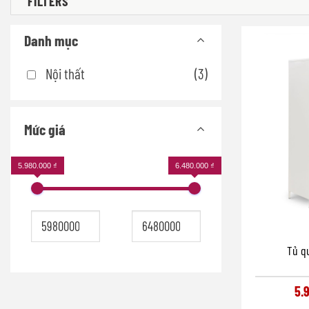
FILTERS
Danh mục
Nội thất
(3)
Mức giá
5.980.000 ₫
6.480.000 ₫
Tủ q
5.