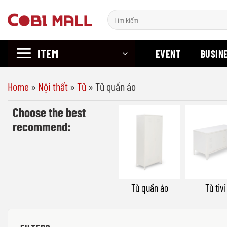
Chuyển
Search
đến
for:
nội
ITEM
dung
EVENT
BUSIN
Home
»
Nội thất
»
Tủ
»
Tủ quần áo
Choose the best
recommend:
Tủ quần áo
Tủ tivi